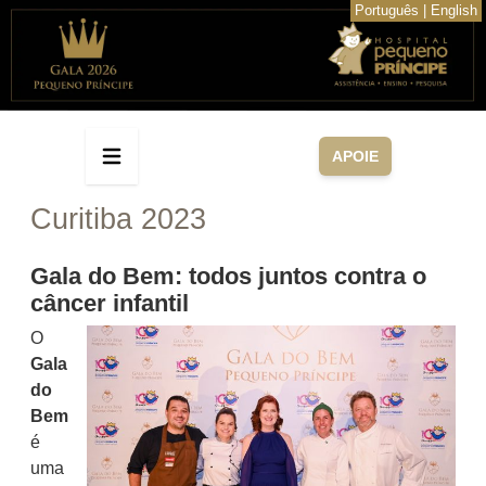
Português
|
English
APOIE
Curitiba 2023
Gala do Bem: todos juntos contra o
câncer infantil
O
Gala
do
Bem
é
uma