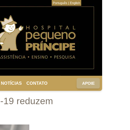
Português
|
English
NOTÍCIAS
CONTATO
APOIE
D-19 reduzem