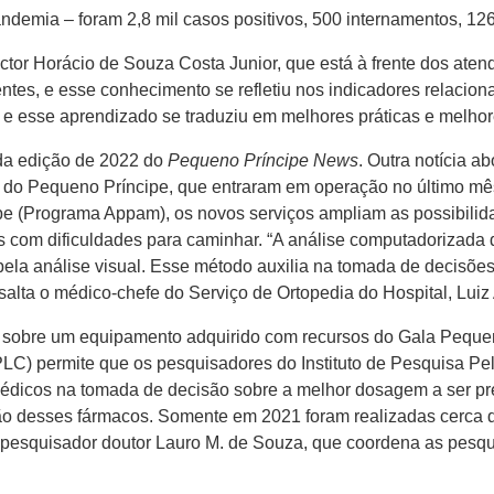
demia – foram 2,8 mil casos positivos, 500 internamentos, 126
 Victor Horácio de Souza Costa Junior, que está à frente dos a
ntes, e esse conhecimento se refletiu nos indicadores relacio
 esse aprendizado se traduziu em melhores práticas e melhores
nda edição de 2022 do
Pequeno Príncipe News
. Outra notícia 
 do Pequeno Príncipe, que entraram em operação no último mês
e (Programa Appam), os novos serviços ampliam as possibilida
s com dificuldades para caminhar. “A análise computadorizada d
pela análise visual. Esse método auxilia na tomada de decisõ
alta o médico-chefe do Serviço de Ortopedia do Hospital, Lui
 sobre um equipamento adquirido com recursos do Gala Pequeno
HPLC) permite que os pesquisadores do Instituto de Pesquisa 
médicos na tomada de decisão sobre a melhor dosagem a ser pr
ão desses fármacos. Somente em 2021 foram realizadas cerca d
pesquisador doutor Lauro M. de Souza, que coordena as pesqu