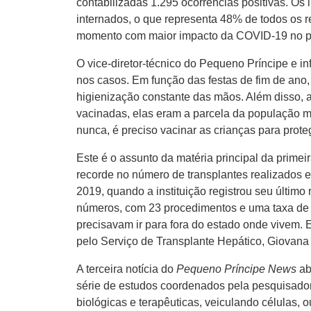
contabilizadas 1.295 ocorrências positivas. O
internados, o que representa 48% de todos os re
momento com maior impacto da COVID-19 no púb
O vice-diretor-técnico do Pequeno Príncipe e i
nos casos. Em função das festas de fim de ano,
higienização constante das mãos. Além disso, a
vacinadas, elas eram a parcela da população m
nunca, é preciso vacinar as crianças para proteg
Este é o assunto da matéria principal da prime
recorde no número de transplantes realizados 
2019, quando a instituição registrou seu últim
números, com 23 procedimentos e uma taxa de s
precisavam ir para fora do estado onde vivem.
pelo Serviço de Transplante Hepático, Giovan
A terceira notícia do
Pequeno Príncipe News
ab
série de estudos coordenados pela pesquisador
biológicas e terapêuticas, veiculando células, 