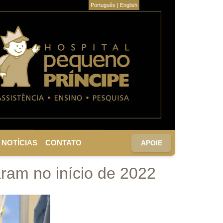
Português
|
English
NOTÍCIAS
CONTATO
APOIE
ram no início de 2022