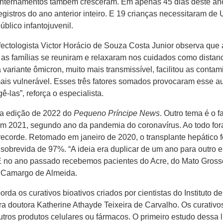
s internamentos também cresceram. Em apenas 45 dias deste ano
gistros do ano anterior inteiro. E 19 crianças necessitaram de 
lico infantojuvenil.
nfectologista Victor Horácio de Souza Costa Junior observa que 
 as famílias se reuniram e relaxaram nos cuidados como distan
 variante ômicron, muito mais transmissível, facilitou as cont
ais vulnerável. Esses três fatores somados provocaram esse a
ê-las”, reforça o especialista.
ira edição de 2022 do
Pequeno Príncipe News
. Outro tema é o 
em 2021, segundo ano da pandemia do coronavírus. Ao todo fo
o recorde. Retomado em janeiro de 2020, o transplante hepático
obrevida de 97%. “A ideia era duplicar de um ano para outro e
 E no ano passado recebemos pacientes do Acre, do Mato Grosso
a Camargo de Almeida.
orda os curativos bioativos criados por cientistas do Institut
a doutora Katherine Athayde Teixeira de Carvalho. Os curativo
outros produtos celulares ou fármacos. O primeiro estudo dessa 